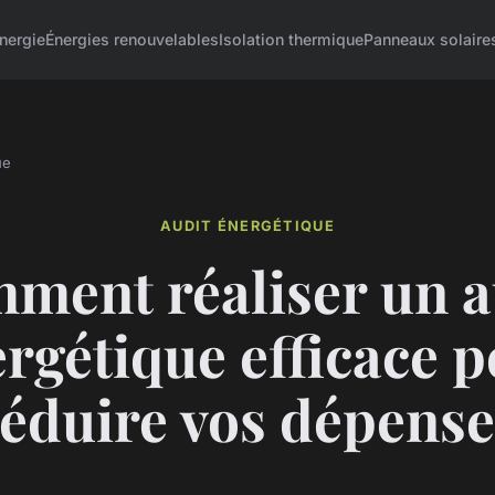
nergie
Énergies renouvelables
Isolation thermique
Panneaux solaire
ue
AUDIT ÉNERGÉTIQUE
ment réaliser un a
rgétique efficace 
réduire vos dépense