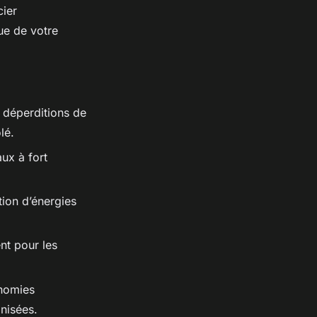
cier
ue de votre
s déperditions de
lé.
ux à fort
tion d’énergies
nt pour les
onomies
onisées.