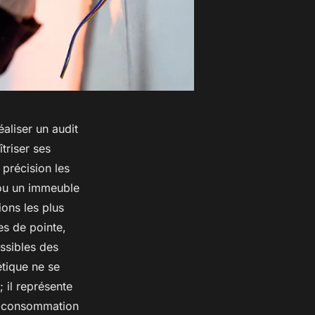
éaliser un audit
riser ses
 précision les
 ou un immeuble
ions les plus
es de pointe,
ssibles des
étique ne se
; il représente
re consommation