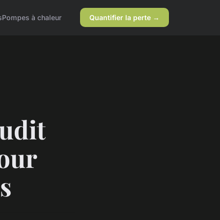
s
Pompes à chaleur
Quantifier la perte →
udit
pour
s