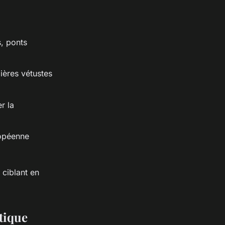
s, ponts
ères vétustes
r la
ropéenne
 ciblant en
étique