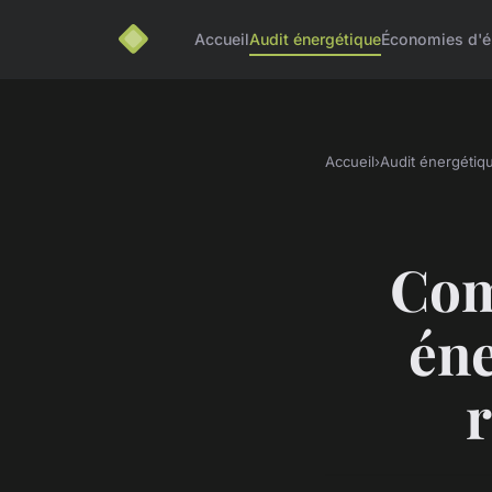
Accueil
Audit énergétique
Économies d'é
Accueil
›
Audit énergétiq
Com
éne