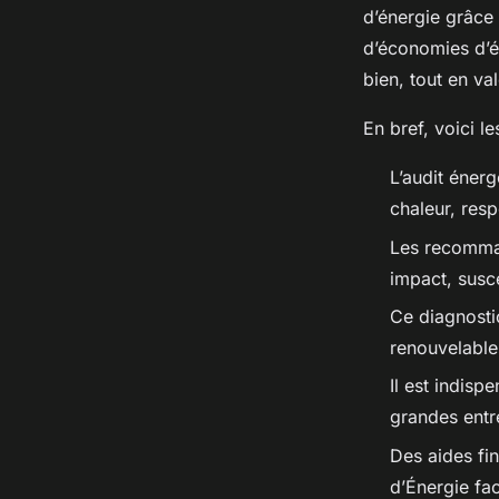
d’énergie grâce
d’économies d’é
bien, tout en va
En bref, voici le
L’audit énerg
chaleur, res
Les recomman
impact, susc
Ce diagnostic
renouvelables
Il est indis
grandes entre
Des aides fi
d’Énergie fac