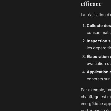
efficace
La réalisation d
Collecte de
consommati
Inspection s
les déperditi
Élaboration 
évaluation d
Application e
concrets sur
Par exemple, un 
chauffage est ma
énergétique app
performance éne