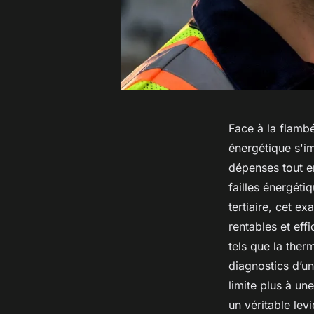
Face à la flambé
énergétique s'i
dépenses tout en
failles énergéti
tertiaire, cet e
rentables et ef
tels que la ther
diagnostics d’un
limite plus à un
un véritable lev