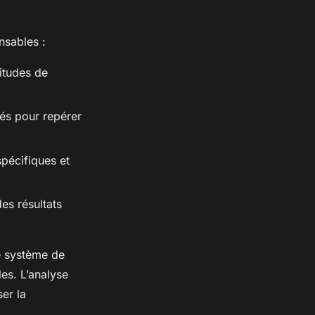
nsables :
itudes de
vés pour repérer
spécifiques et
es résultats
le système de
les. L’analyse
er la